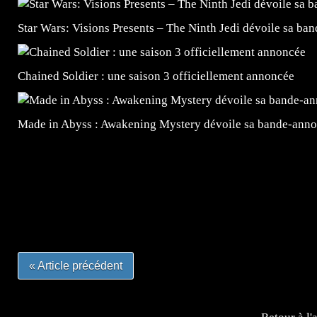
Star Wars: Visions Presents – The Ninth Jedi dévoile sa ba
Chained Soldier : une saison 3 officiellement annoncée
Made in Abyss : Awakening Mystery dévoile sa bande-ann
=Insta : @lyagamii = #jeuxvideo #jeuxvideos #mangafr
#mangafrance #dessinmanga #lecturemanga #animefrance
#mangalivre #dessinmanga #dansmamangatheque #lafrenc
#otakufr #dessinmanga #pokemonfrance #cosplayfrance 
« Article précédent