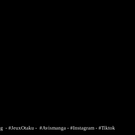
ng
-
#JeuxOtaku
-
#Avismanga
-
#Instagram
-
#Tiktok