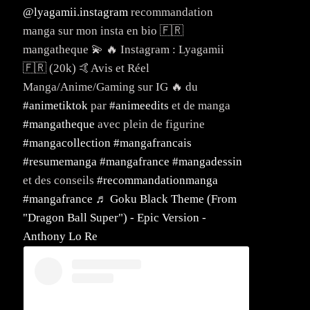
@lyagamii.instagram
recommandation
manga sur mon insta en bio 🇫🇷
mangatheque 💫 🔥 Instagram : Lyagamii
🇫🇷 (20k) 🤙Avis et Réel
Manga/Anime/Gaming sur IG 🔥 du
#animetiktok
par
#animeedits
et de manga
#mangatheque
avec plein de figurine
#mangacollection
#mangafrancais
#resumemanga
#mangafrance
#mangadessin
et des conseils
#recommandationmanga
#mangafrance
♬ Goku Black Theme (From
"Dragon Ball Super") - Epic Version -
Anthony Lo Re