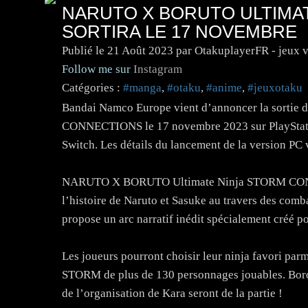
NARUTO X BORUTO ULTIMA
SORTIRA LE 17 NOVEMBRE
Publié le
21 Août 2023
par OtakuplayerFR - jeux 
Follow me sur
Instagram
Catégories :
#manga
,
#otaku
,
#anime
,
#jeuxotaku
Bandai Namco Europe vient d’annoncer la sort
CONNECTIONS le 17 novembre 2023 sur PlayStatio
Switch. Les détails du lancement de la version PC 
NARUTO X BORUTO Ultimate Ninja STORM CONNEC
l’histoire de Naruto et Sasuke au travers des combats
propose un arc narratif inédit spécialement créé po
Les joueurs pourront choisir leur ninja favori par
STORM de plus de 130 personnages jouables. Boro
de l’organisation de Kara seront de la partie !