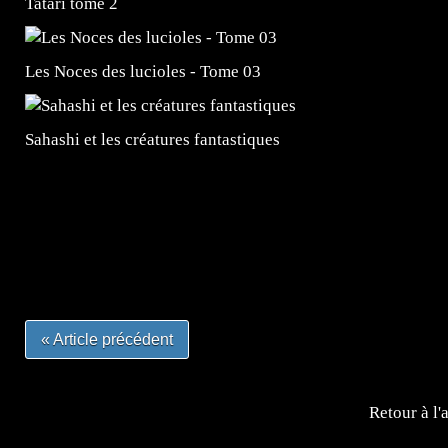
Tatari tome 2
Les Noces des lucioles - Tome 03
Sahashi et les créatures fantastiques
=Insta : @lyagamii = #jeuxvideo #jeuxvideos #mangafr
#mangafrance #dessinmanga #lecturemanga #animefrance
#mangalivre #dessinmanga #dansmamangatheque #lafrenc
#otakufr #dessinmanga #pokemonfrance #cosplayfrance 
« Article précédent
Retour à l'