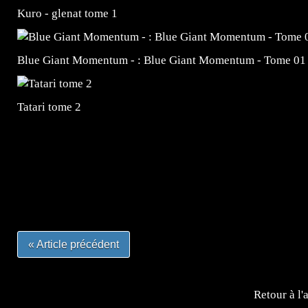
Kuro - glenat tome 1
Blue Giant Momentum - : Blue Giant Momentum - Tome 01
Tatari tome 2
=Insta : @lyagamii = #jeuxvideo #jeuxvideos #mangafr
#mangafrance #dessinmanga #lecturemanga #animefrance
#mangalivre #dessinmanga #dansmamangatheque #lafrenc
#otakufr #dessinmanga #pokemonfrance #cosplayfrance 
« Article précédent
Retour à l'