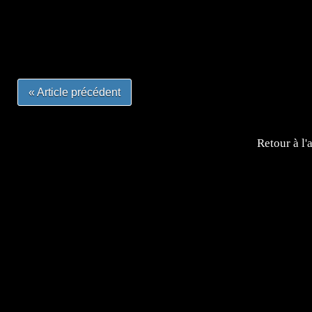
#mangafrance #dessinmanga #lecturemanga #animefrance
#mangalivre #dessinmanga #dansmamangatheque #lafrenc
#otakufr #dessinmanga #pokemonfrance #cosplayfrance 
« Article précédent
Retour à l'