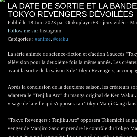
LA DATE DE SORTIE ET LA BAND
TOKYO REVENGERS DÉVOILÉES
Publié le
18 Juin 2023
par OtakuplayerFR - jeux vidéo - M
Follow me sur
Instagram
Catégories :
#anime
,
#otaku
La série animée de science-fiction et d'action à succès "Tok
télévision pour la deuxième fois la même année. Les créate
avant la sortie de la saison 3 de Tokyo Revengers, accompag
Après la conclusion de la deuxième saison, les créateurs son
adaptera le "Tenjiku Arc" du manga original de Ken Waku
visage de la ville qui s'opposera au Tokyo Manji Gang dans 
"Tokyo Revengers : Tenjiku Arc" opposera Takemichi au gan
venger de Manjiro Sano et prendre le contrôle du Tokyo Ma
annoncée pour la première fois en avril de cette année ave