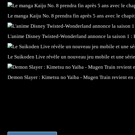
Le manga Kaiju No. 8 prendra fin après 5 ans avec le chapi
L'anime Disney Twisted-Wonderland annonce la saison 1 : 
Le Suikoden Live révèle un nouveau jeu mobile et une séri
Demon Slayer : Kimetsu no Yaiba - Mugen Train revient en
=Insta : @lyagamii = #jeuxvideo #jeuxvideos #mangafr
#mangafrance #dessinmanga #lecturemanga #animefrance
#mangalivre #dessinmanga #dansmamangatheque #lafrenc
#otakufr #dessinmanga #pokemonfrance #cosplayfrance 