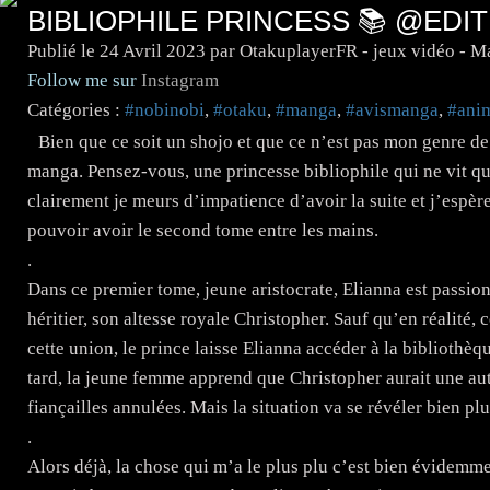
BIBLIOPHILE PRINCESS 📚 @EDI
Publié le
24 Avril 2023
par OtakuplayerFR - jeux vidéo - 
Follow me sur
Instagram
Catégories :
#nobinobi
,
#otaku
,
#manga
,
#avismanga
,
#ani
Bien que ce soit un shojo et que ce n’est pas mon genre de 
manga. Pensez-vous, une princesse bibliophile qui ne vit qu
clairement je meurs d’impatience d’avoir la suite et j’espèr
pouvoir avoir le second tome entre les mains.
.
Dans ce premier tome, jeune aristocrate, Elianna est passionn
héritier, son altesse royale Christopher. Sauf qu’en réalité,
cette union, le prince laisse Elianna accéder à la biblioth
tard, la jeune femme apprend que Christopher aurait une au
fiançailles annulées. Mais la situation va se révéler bien 
.
Alors déjà, la chose qui m’a le plus plu c’est bien évidemmen