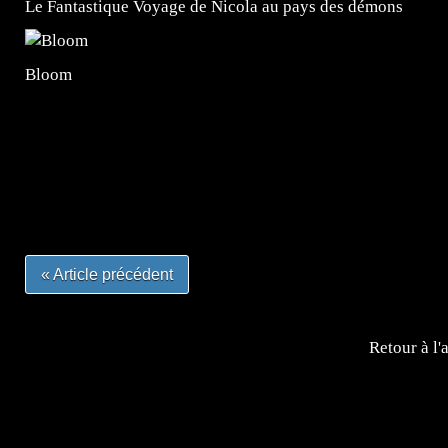
Le Fantastique Voyage de Nicola au pays des démons
Bloom
=Insta : @lyagamii = #jeuxvideo #jeuxvideos #mangafr
#mangafrance #dessinmanga #lecturemanga #animefrance
#mangalivre #dessinmanga #dansmamangatheque #lafrenc
#otakufr #dessinmanga #pokemonfrance #cosplayfrance 
« Article précédent
Retour à l'