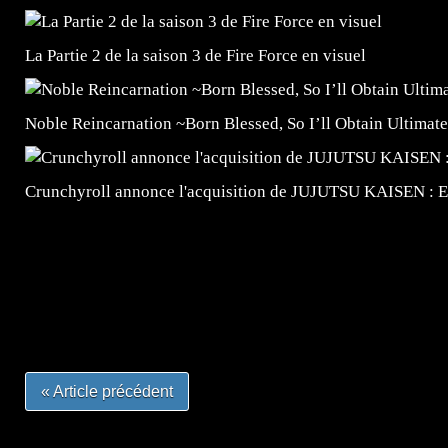
La Partie 2 de la saison 3 de Fire Force en visuel
Noble Reincarnation ~Born Blessed, So I’ll Obtain Ultimate
Crunchyroll annonce l'acquisition de JUJUTSU KAISEN : 
=Insta : @lyagamii = #jeuxvideo #jeuxvideos #mangafr
#mangafrance #dessinmanga #lecturemanga #animefrance
#mangalivre #dessinmanga #dansmamangatheque #lafrenc
#otakufr #dessinmanga #pokemonfrance #cosplayfrance 
« Article précédent