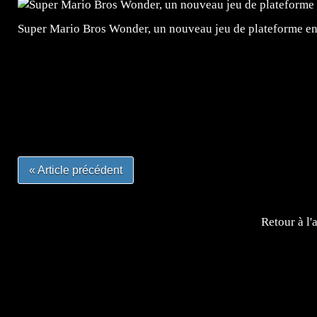
Super Mario Bros Wonder, un nouveau jeu de plateforme e
=Insta : @lyagamii = #jeuxvideo #jeuxvideos #mangafr
#mangafrance #dessinmanga #lecturemanga #animefrance
#mangalivre #dessinmanga #dansmamangatheque #lafrenc
#otakufr #dessinmanga #pokemonfrance #cosplayfrance 
« Article précédent
Retour à l'