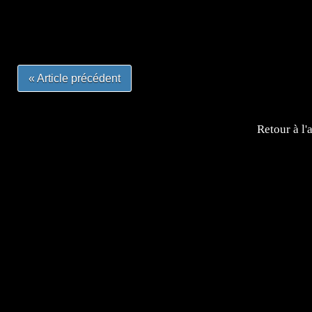
#mangalivre #dessinmanga #dansmamangatheque #lafrenc
#otakufr #dessinmanga #pokemonfrance #cosplayfrance 
« Article précédent
Retour à l'