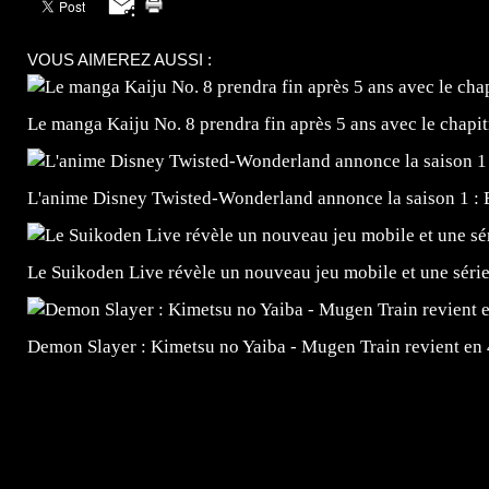
VOUS AIMEREZ AUSSI :
Le manga Kaiju No. 8 prendra fin après 5 ans avec le chapi
L'anime Disney Twisted-Wonderland annonce la saison 1 : 
Le Suikoden Live révèle un nouveau jeu mobile et une séri
Demon Slayer : Kimetsu no Yaiba - Mugen Train revient en
=Insta : @lyagamii = #jeuxvideo #jeuxvideos #mangafr
#mangafrance #dessinmanga #lecturemanga #animefrance
#mangalivre #dessinmanga #dansmamangatheque #lafrenc
#otakufr #dessinmanga #pokemonfrance #cosplayfrance 