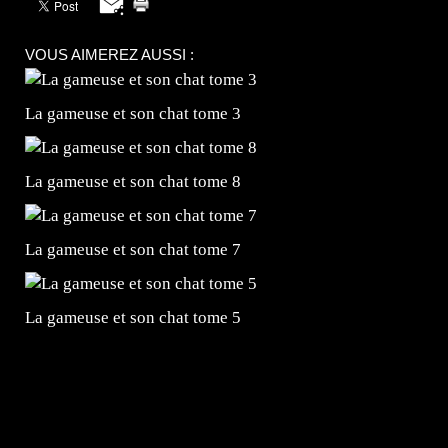
VOUS AIMEREZ AUSSI :
La gameuse et son chat tome 3
La gameuse et son chat tome 8
La gameuse et son chat tome 7
La gameuse et son chat tome 5
=Insta : @lyagamii = #jeuxvideo #jeuxvideos #mangafr
#mangafrance #dessinmanga #lecturemanga #animefrance
#mangalivre #dessinmanga #dansmamangatheque #lafrenc
#otakufr #dessinmanga #pokemonfrance #cosplayfrance 