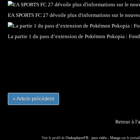
EA SPORTS FC 27 dévoile plus d'informations sur le nouv
La partie 1 du pass d’extension de Pokémon Pokopia : Fond
=Insta : @lyagamii = #jeuxvideo #jeuxvideos #mangafr
#mangafrance #dessinmanga #lecturemanga #animefrance
#mangalivre #dessinmanga #dansmamangatheque #lafrenc
#otakufr #dessinmanga #pokemonfrance #cosplayfrance 
« Article précédent
Retour à l'
Voir le profil de
OtakuplayerFR - jeux vidéo - Manga
sur le portai