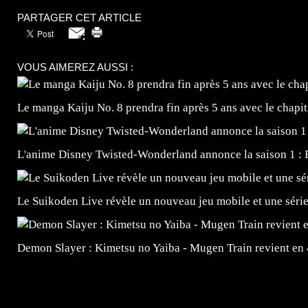
PARTAGER CET ARTICLE
VOUS AIMEREZ AUSSI :
Le manga Kaiju No. 8 prendra fin après 5 ans avec le chapi
L'anime Disney Twisted-Wonderland annonce la saison 1 : 
Le Suikoden Live révèle un nouveau jeu mobile et une séri
Demon Slayer : Kimetsu no Yaiba - Mugen Train revient en
=Insta : @lyagamii = #jeuxvideo #jeuxvideos #mangafr
#mangafrance #dessinmanga #lecturemanga #animefrance