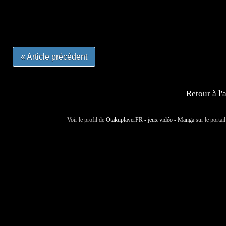
#mangalivre #dessinmanga #dansmamangatheque #lafrenc
#otakufr #dessinmanga #pokemonfrance #cosplayfrance 
« Article précédent
Retour à l'
Voir le profil de
OtakuplayerFR - jeux vidéo - Manga
sur le portai