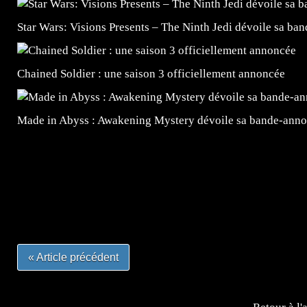
Star Wars: Visions Presents – The Ninth Jedi dévoile sa ba
Chained Soldier : une saison 3 officiellement annoncée
Made in Abyss : Awakening Mystery dévoile sa bande-ann
=Insta : @lyagamii = #jeuxvideo #jeuxvideos #mangafr
#mangafrance #dessinmanga #lecturemanga #animefrance
#mangalivre #dessinmanga #dansmamangatheque #lafrenc
#otakufr #dessinmanga #pokemonfrance #cosplayfrance 
« Article précédent