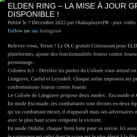
ELDEN RING – LA MISE À JOUR 
DISPONIBLE !
Publié le
7 Décembre 2022
par OtakuplayerFR - jeux vidéo
Follow me sur
Instagram
Relevez-vous, Ternis ! Le DLC gratuit Colosseum pour ELD
plateformes, ajoute des fonctionnalités Joueur contre Joueu
personnage.
Colisées JcJ – Derrière les portes du Colisée vous attend un 
Limgrave, Caelid et Leyndell. Chaque arène imposera ses pro
confrontations Joueur contre Joueur.
Le Colisée de Limgrave propose deux modes : Escouade et 
En mode Escouade, les combattants sont divisés en deux équ
qu’un combattant meurt, il réapparaît mais ses adversaires m
avec le plus haut score remporte la victoire.
En mode Ordalie, chaque Terni lutte pour sa survie. Ici auss
le vainqueur est celui dont le score est le plus élevé à la fi