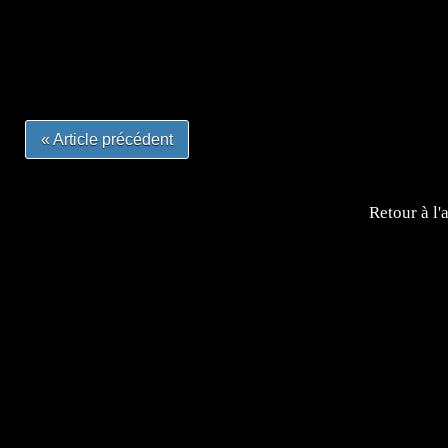
#mangafrance #dessinmanga #lecturemanga #animefrance
#mangalivre #dessinmanga #dansmamangatheque #lafrenc
#otakufr #dessinmanga #pokemonfrance #cosplayfrance 
« Article précédent
Retour à l'