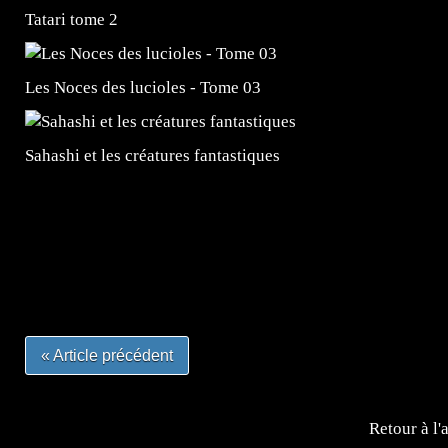
Tatari tome 2
Les Noces des lucioles - Tome 03
Sahashi et les créatures fantastiques
=Insta : @lyagamii = #jeuxvideo #jeuxvideos #mangafr
#mangafrance #dessinmanga #lecturemanga #animefrance
#mangalivre #dessinmanga #dansmamangatheque #lafrenc
#otakufr #dessinmanga #pokemonfrance #cosplayfrance 
« Article précédent
Retour à l'