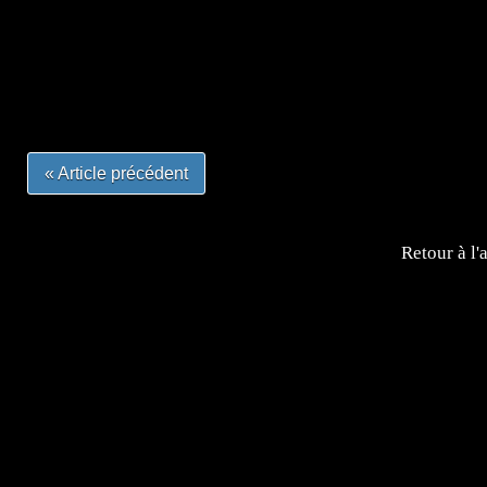
=Insta : @lyagamii = #jeuxvideo #jeuxvideos #mangafr
#mangafrance #dessinmanga #lecturemanga #animefrance
#mangalivre #dessinmanga #dansmamangatheque #lafrenc
#otakufr #dessinmanga #pokemonfrance #cosplayfrance 
« Article précédent
Retour à l'