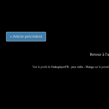
#mangafrance #dessinmanga #lecturemanga #animefrance
#mangalivre #dessinmanga #dansmamangatheque #lafrenc
#otakufr #dessinmanga #pokemonfrance #cosplayfrance 
« Article précédent
Retour à l'
Voir le profil de
OtakuplayerFR - jeux vidéo - Manga
sur le portai