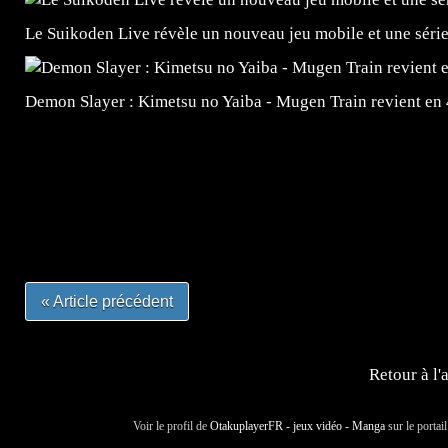
Le Suikoden Live révèle un nouveau jeu mobile et une séri
Demon Slayer : Kimetsu no Yaiba - Mugen Train revient en
=Insta : @lyagamii = #jeuxvideo #jeuxvideos #mangafr
#mangafrance #dessinmanga #lecturemanga #animefrance
#mangalivre #dessinmanga #dansmamangatheque #lafrenc
#otakufr #dessinmanga #pokemonfrance #cosplayfrance 
« Article précédent
Retour à l'
Voir le profil de
OtakuplayerFR - jeux vidéo - Manga
sur le portai