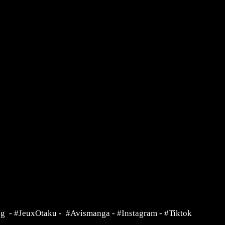
ng
-
#JeuxOtaku
-
#Avismanga
-
#Instagram
-
#Tiktok