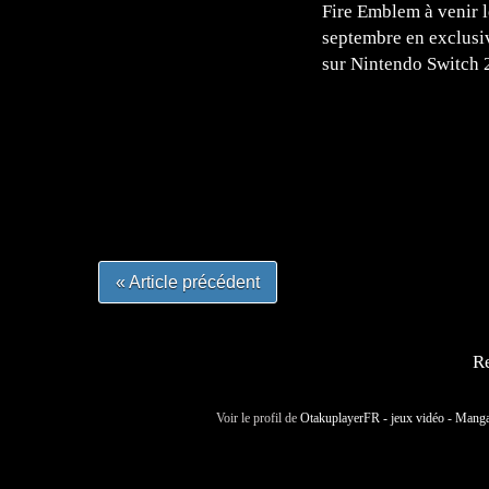
Fire Emblem à venir l
septembre en exclusi
sur Nintendo Switch 
=Insta : @lyagamii = #jeuxvideo #jeuxvideos 
#mangafrance #dessinmanga #lecturemanga #ani
#mangalivre #dessinmanga #dansmamangatheque 
#otakufr #dessinmanga #pokemonfrance #cospla
« Article précédent
Re
Voir le profil de
OtakuplayerFR - jeux vidéo - Mang