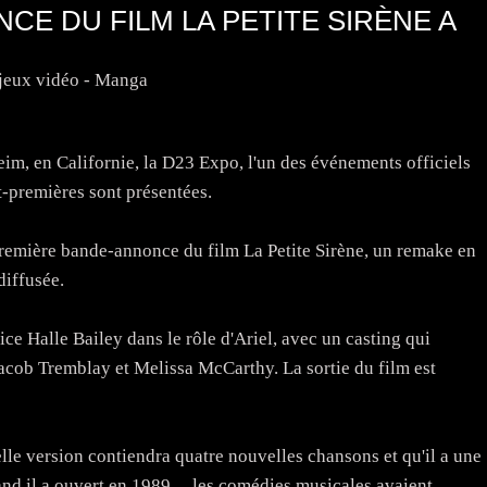
CE DU FILM LA PETITE SIRÈNE A
jeux vidéo - Manga
eim, en Californie, la D23 Expo, l'un des événements officiels
t-premières sont présentées.
a première bande-annonce du film La Petite Sirène, un remake en
diffusée.
ice Halle Bailey dans le rôle d'Ariel, avec un casting qui
ob Tremblay et Melissa McCarthy. La sortie du film est
lle version contiendra quatre nouvelles chansons et qu'il a une
and il a ouvert en 1989 ... les comédies musicales avaient