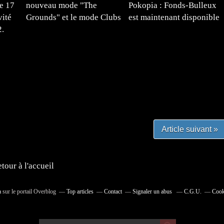
e 17
nouveau mode "The
Pokopia : Fonds-Bulleux
vité
Grounds" et le mode Clubs
est maintenant disponible
2.
#mangafr #mangafrance #animefrance #mangadessin
mefrance #mangatheque #figurinemanga #frenchgamer
#lafrenchgaming #mangafrance #mangafr #animefrance
yfrance #imagemanga
Article suivant »
tour à l'accueil
a
sur le portail Overblog
Top articles
Contact
Signaler un abus
C.G.U.
Cook