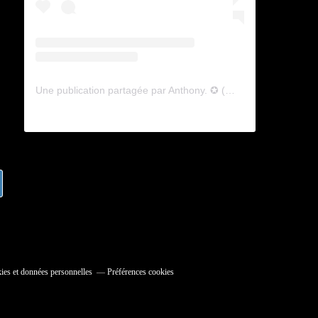
Une publication partagée par Anthony. ✪ (@lyagamii)
ies et données personnelles
Préférences cookies