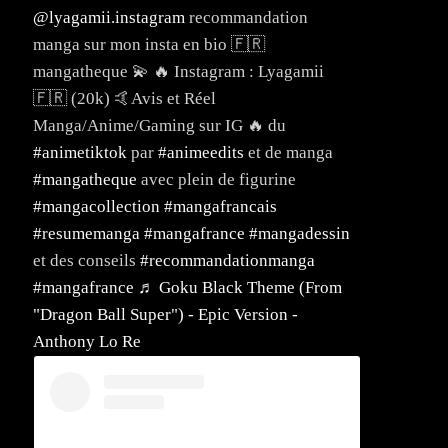
@lyagamii.instagram
recommandation
manga sur mon insta en bio 🇫🇷
mangatheque 💫 🔥 Instagram : Lyagamii
🇫🇷 (20k) 🤙Avis et Réel
Manga/Anime/Gaming sur IG 🔥 du
#animetiktok
par
#animeedits
et de manga
#mangatheque
avec plein de figurine
#mangacollection
#mangafrancais
#resumemanga
#mangafrance
#mangadessin
et des conseils
#recommandationmanga
#mangafrance
♬ Goku Black Theme (From
"Dragon Ball Super") - Epic Version -
Anthony Lo Re