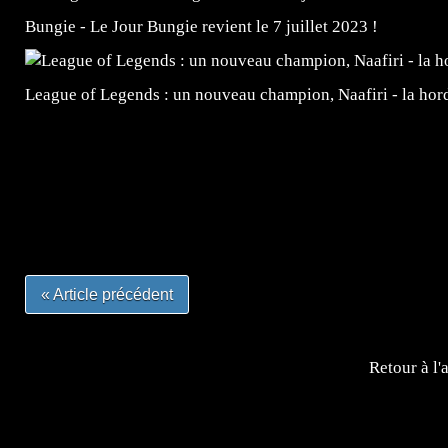
Bungie - Le Jour Bungie revient le 7 juillet 2023 !
League of Legends : un nouveau champion, Naafiri - la horde 
=Insta : @lyagamii = #jeuxvideo #jeuxvideos #mangafr
#mangafrance #dessinmanga #lecturemanga #animefrance
#mangalivre #dessinmanga #dansmamangatheque #lafrenc
#otakufr #dessinmanga #pokemonfrance #cosplayfrance 
« Article précédent
Retour à l'