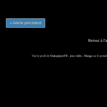
#otakufr #dessinmanga #pokemonfrance #cosplayfrance 
« Article précédent
Retour à l'
Voir le profil de
OtakuplayerFR - jeux vidéo - Manga
sur le portai