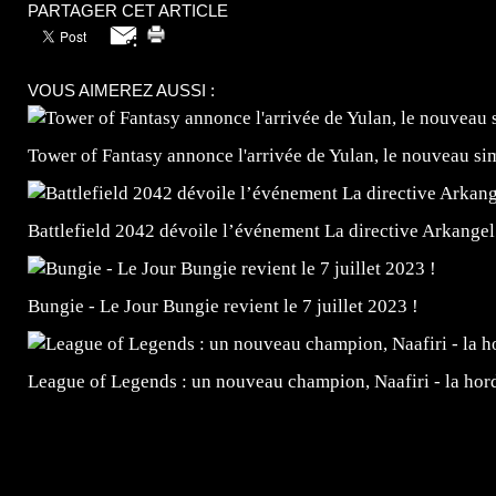
PARTAGER CET ARTICLE
VOUS AIMEREZ AUSSI :
Tower of Fantasy annonce l'arrivée de Yulan, le nouveau
Battlefield 2042 dévoile l’événement La directive Arkangel
Bungie - Le Jour Bungie revient le 7 juillet 2023 !
League of Legends : un nouveau champion, Naafiri - la horde 
=Insta : @lyagamii = #jeuxvideo #jeuxvideos #mangafr
#mangafrance #dessinmanga #lecturemanga #animefrance
#mangalivre #dessinmanga #dansmamangatheque #lafrenc