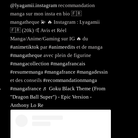
@lyagamii.instagram
recommandation
manga sur mon insta en bio 🇫🇷
mangatheque 💫 🔥 Instagram : Lyagamii
🇫🇷 (20k) 🤙Avis et Réel
Manga/Anime/Gaming sur IG 🔥 du
#animetiktok
par
#animeedits
et de manga
#mangatheque
avec plein de figurine
#mangacollection
#mangafrancais
#resumemanga
#mangafrance
#mangadessin
et des conseils
#recommandationmanga
,
#mangafrance
♬ Goku Black Theme (From
"Dragon Ball Super") - Epic Version -
Anthony Lo Re