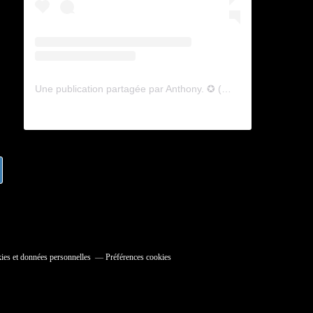
Une publication partagée par Anthony. ✪ (@lyagamii)
ies et données personnelles
Préférences cookies