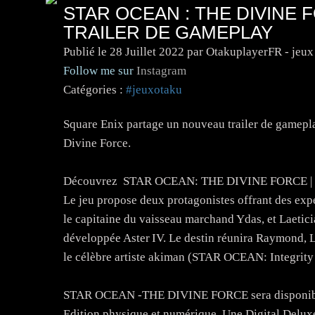
STAR OCEAN : THE DIVINE
TRAILER DE GAMEPLAY
Publié le
28 Juillet 2022
par OtakuplayerFR - jeux
Follow me sur
Instagram
Catégories :
#jeuxotaku
Square Enix partage un nouveau trailer de gamepla
Divine Force.
Découvrez STAR OCEAN: THE DIVINE FORCE | Rapp
Le jeu propose deux protagonistes offrant des exp
le capitaine du vaisseau marchand Ydas, et Laetici
développée Aster IV. Le destin réunira Raymond, La
le célèbre artiste akiman (STAR OCEAN: Integrit
STAR OCEAN -THE DIVINE FORCE sera disponible s
Edition physique et numérique. Une Digital Deluxe