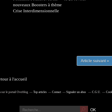
nouveaux Boosters à thème
Crise Interdimensionnelle
#mangafr #mangafrance #animefrance #mangadessin
mefrance #mangatheque #figurinemanga #frenchgamer
#lafrenchgaming #mangafrance #mangafr #animefrance
yfrance #imagemanga
Article suivant »
tour à l'accueil
a
sur le portail Overblog
Top articles
Contact
Signaler un abus
C.G.U.
Cook