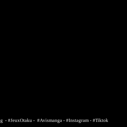
ng
-
#JeuxOtaku
-
#Avismanga
-
#Instagram
-
#Tiktok