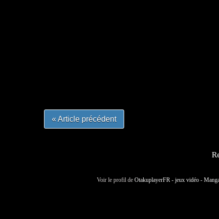
=Insta : @lyagamii = #jeuxvideo #jeuxvideos 
#mangafrance #dessinmanga #lecturemanga #ani
#mangalivre #dessinmanga #dansmamangatheque 
#otakufr #dessinmanga #pokemonfrance #cospla
« Article précédent
Re
Voir le profil de
OtakuplayerFR - jeux vidéo - Mang