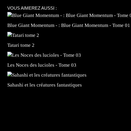
VOUS AIMEREZ AUSSI :
Blue Giant Momentum - : Blue Giant Momentum - Tome 01
Tatari tome 2
Les Noces des lucioles - Tome 03
Sahashi et les créatures fantastiques
=Insta : @lyagamii = #jeuxvideo #jeuxvideos #mangafr
#mangafrance #dessinmanga #lecturemanga #animefrance
#mangalivre #dessinmanga #dansmamangatheque #lafrenc
#otakufr #dessinmanga #pokemonfrance #cosplayfrance 