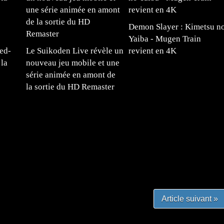
Demon Slayer : Kimetsu n
Yaiba - Mugen Train
ed-
Le Suikoden Live révèle un
revient en 4K
la
nouveau jeu mobile et une
série animée en amont de
la sortie du HD Remaster
#mangafr #mangafrance #animefrance #mangadessin
mefrance #mangatheque #figurinemanga #frenchgamer
#lafrenchgaming #mangafrance #mangafr #animefrance
yfrance #imagemanga
Article suivant »