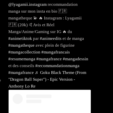
@lyagamii.instagram
recommandation
manga sur mon insta en bio 🇫🇷
mangatheque 💫 🔥 Instagram : Lyagamii
🇫🇷 (20k) 🤙Avis et Réel
Manga/Anime/Gaming sur IG 🔥 du
#animetiktok
par
#animeedits
et de manga
#mangatheque
avec plein de figurine
#mangacollection
#mangafrancais
#resumemanga
#mangafrance
#mangadessin
et des conseils
#recommandationmanga
#mangafrance
♬ Goku Black Theme (From
"Dragon Ball Super") - Epic Version -
e
Anthony Lo Re