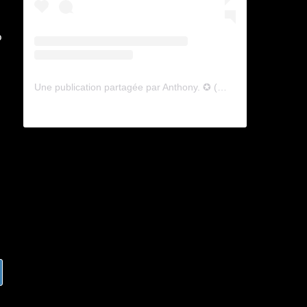
o
Une publication partagée par Anthony. ✪ (@lyagamii)