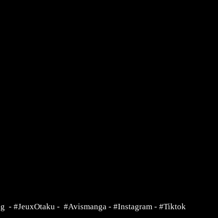
ng
-
#JeuxOtaku
-
#Avismanga
-
#Instagram
-
#Tiktok