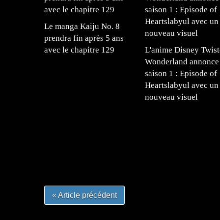
Le manga Kaiju No. 8
prendra fin après 5 ans
avec le chapitre 129
L'anime Disney Twist
Wonderland annonce 
saison 1 : Episode of
Heartslabyul avec un
nouveau visuel
=Insta : @lyagamii = #jeuxvideo #jeuxvideos 
#mangafrance #dessinmanga #lecturemanga #ani
#mangalivre #dessinmanga #dansmamangatheque 
#otakufr #dessinmanga #pokemonfrance #cospla
« Article précédent