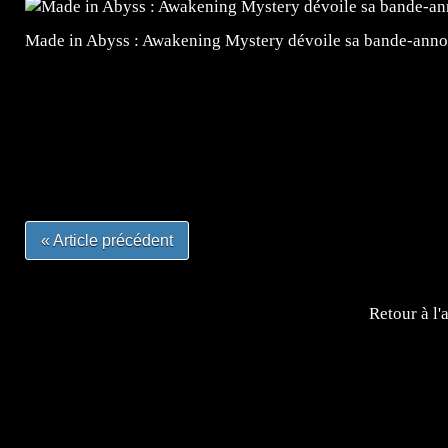
Made in Abyss : Awakening Mystery dévoile sa bande-ann
=Insta : @lyagamii = #jeuxvideo #jeuxvideos #mangafr
#mangafrance #dessinmanga #lecturemanga #animefrance
#mangalivre #dessinmanga #dansmamangatheque #lafrenc
#otakufr #dessinmanga #pokemonfrance #cosplayfrance 
« Article précédent
Retour à l'