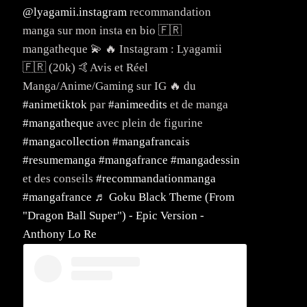
@lyagamii.instagram
recommandation
manga sur mon insta en bio 🇫🇷
mangatheque 💫 🔥 Instagram : Lyagamii
🇫🇷 (20k) 🤙Avis et Réel
Manga/Anime/Gaming sur IG 🔥 du
#animetiktok
par
#animeedits
et de manga
#mangatheque
avec plein de figurine
#mangacollection
#mangafrancais
#resumemanga
#mangafrance
#mangadessin
et des conseils
#recommandationmanga
#mangafrance
♬ Goku Black Theme (From
"Dragon Ball Super") - Epic Version -
Anthony Lo Re