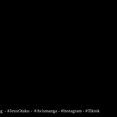
ng
-
#JeuxOtaku
-
#Avismanga
-
#Instagram
-
#Tiktok