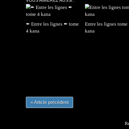
VOUS AIMEREZ AUSSI :
✒ Entre les lignes ✒ tome
Entre les lignes tome
4 kana
kana
=Insta : @lyagamii = #jeuxvideo #jeuxvideos 
#mangafrance #dessinmanga #lecturemanga #ani
#mangalivre #dessinmanga #dansmamangatheque 
#otakufr #dessinmanga #pokemonfrance #cospla
« Article précédent
Re