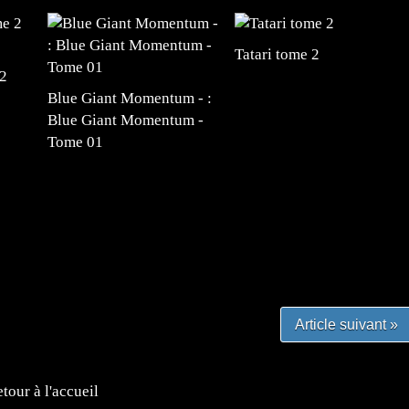
Tatari tome 2
 2
Blue Giant Momentum - :
Blue Giant Momentum -
Tome 01
#mangafr #mangafrance #animefrance #mangadessin
mefrance #mangatheque #figurinemanga #frenchgamer
#lafrenchgaming #mangafrance #mangafr #animefrance
yfrance #imagemanga
Article suivant »
tour à l'accueil