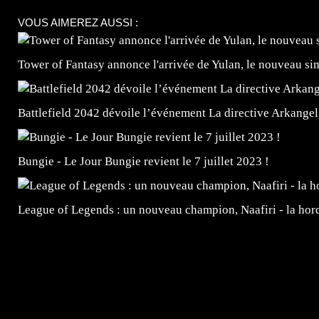
VOUS AIMEREZ AUSSI :
Tower of Fantasy annonce l'arrivée de Yulan, le nouveau
Battlefield 2042 dévoile l’événement La directive Arkangel
Bungie - Le Jour Bungie revient le 7 juillet 2023 !
League of Legends : un nouveau champion, Naafiri - la horde 
=Insta : @lyagamii = #jeuxvideo #jeuxvideos #mangafr
#mangafrance #dessinmanga #lecturemanga #animefrance
#mangalivre #dessinmanga #dansmamangatheque #lafrenc
#otakufr #dessinmanga #pokemonfrance #cosplayfrance 