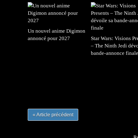
Un nouvel anime Digimon
annoncé pour 2027
Star Wars: Visions Pr
– The Ninth Jedi dévo
bande-annonce final
=Insta : @lyagamii = #jeuxvideo #jeuxvideos 
#mangafrance #dessinmanga #lecturemanga #ani
#mangalivre #dessinmanga #dansmamangatheque 
#otakufr #dessinmanga #pokemonfrance #cospla
« Article précédent
Re