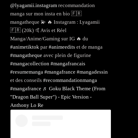
@lyagamii.instagram
recommandation
manga sur mon insta en bio 🇫🇷
mangatheque 💫 🔥 Instagram : Lyagamii
🇫🇷 (20k) 🤙Avis et Réel
Manga/Anime/Gaming sur IG 🔥 du
#animetiktok
par
#animeedits
et de manga
#mangatheque
avec plein de figurine
#mangacollection
#mangafrancais
#resumemanga
#mangafrance
#mangadessin
et des conseils
#recommandationmanga
#mangafrance
♬ Goku Black Theme (From
"Dragon Ball Super") - Epic Version -
Anthony Lo Re