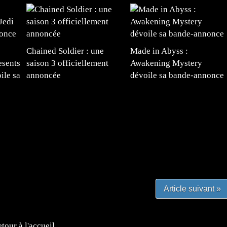
Chained Soldier : une
Made in Abyss :
esents
saison 3 officiellement
Awakening Mystery
ile sa
annoncée
dévoile sa bande-annonce
e
#mangafr #mangafrance #animefrance #mangadessin
mefrance #mangatheque #figurinemanga #frenchgamer
#lafrenchgaming #mangafrance #mangafr #animefrance
yfrance #imagemanga
Article suivant »
tour à l'accueil