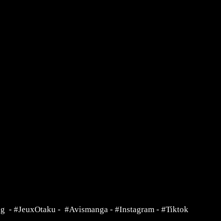
ng
-
#JeuxOtaku
-
#Avismanga
-
#Instagram
-
#Tiktok