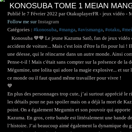
KONOSUBA TOME 1 MEIAN MAN
Publié le
7 Février 2022
par OtakuplayerFR - jeux vidéo - 
Follow me sur
Instagram
Catégories :
#konosuba
,
#manga
,
#avismanga
,
#otaku
,
#me
Konosuba 💙💙 Le jeune Kazuma Satô, fan de jeux vidéo qu
accident de voiture... Mais c'est loin d'être la fin pour lui 
une déesse, qui le réincarne dans un autre monde. Ainsi co
Pense-t-il ! Mais c'était sans compter sur la présence de la d
Mégumine, une lolita qui adore la magie explosive... et sur 
ce monde ou il faut quand même travailler pour vivre !
💙
En plus des personnages trop cute, j’ai surtout apprécié le r
les détails pour ne pas spoiler mais on a déjà la mort de Kaz
point. On a également Megumin et son pouvoir qui apporte 
Kazuma. En gros, cette bande est littéralement une bande de
l’histoire. J’ai beaucoup aimé également la dynamique du gr