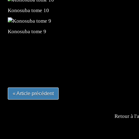
Konosuba tome 10
Konosuba tome 9
=Insta : @lyagamii = #jeuxvideo #jeuxvideos #mangafr
#mangafrance #dessinmanga #lecturemanga #animefrance
#mangalivre #dessinmanga #dansmamangatheque #lafrenc
#otakufr #dessinmanga #pokemonfrance #cosplayfrance 
« Article précédent
Retour à l'