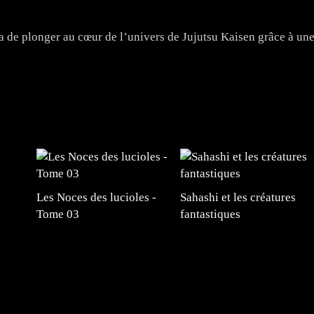
de plonger au cœur de l’univers de Jujutsu Kaisen grâce à un
Les Noces des lucioles -
Sahashi et les créatures
Tome 03
fantastiques
#mangafr #mangafrance #animefrance #mangadessin
mefrance #mangatheque #figurinemanga #frenchgamer