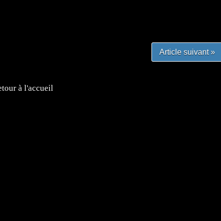
#lafrenchgaming #mangafrance #mangafr #animefrance
yfrance #imagemanga
Article suivant »
tour à l'accueil