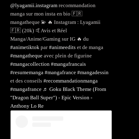
@lyagamii.instagram
recommandation
manga sur mon insta en bio 🇫🇷
mangatheque 💫 🔥 Instagram : Lyagamii
🇫🇷 (20k) 🤙Avis et Réel
Manga/Anime/Gaming sur IG 🔥 du
#animetiktok
par
#animeedits
et de manga
#mangatheque
avec plein de figurine
#mangacollection
#mangafrancais
#resumemanga
#mangafrance
#mangadessin
et des conseils
#recommandationmanga
#mangafrance
♬ Goku Black Theme (From
"Dragon Ball Super") - Epic Version -
Anthony Lo Re