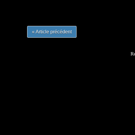
#mangalivre #dessinmanga #dansmamangatheque 
#otakufr #dessinmanga #pokemonfrance #cospla
« Article précédent
Re