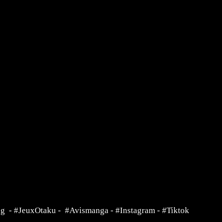
ng
-
#JeuxOtaku
-
#Avismanga
-
#Instagram
-
#Tiktok