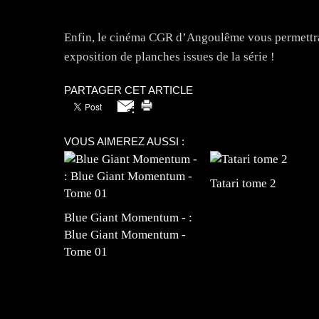
Enfin, le cinéma CGR d’Angoulême vous permettra 
exposition de planches issues de la série !
PARTAGER CET ARTICLE
VOUS AIMEREZ AUSSI :
Tatari tome 2
Blue Giant Momentum - :
Blue Giant Momentum -
Tome 01
=Insta : @lyagamii = #jeuxvideo #jeuxvideos 
#mangafrance #dessinmanga #lecturemanga #ani