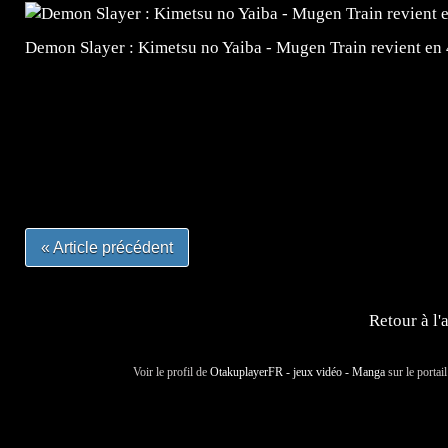
Demon Slayer : Kimetsu no Yaiba - Mugen Train revient en
=Insta : @lyagamii = #jeuxvideo #jeuxvideos #mangafr
#mangafrance #dessinmanga #lecturemanga #animefrance
#mangalivre #dessinmanga #dansmamangatheque #lafrenc
#otakufr #dessinmanga #pokemonfrance #cosplayfrance 
« Article précédent
Retour à l'
Voir le profil de
OtakuplayerFR - jeux vidéo - Manga
sur le portai