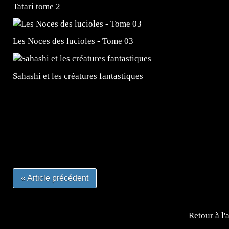
Tatari tome 2
Les Noces des lucioles - Tome 03
Sahashi et les créatures fantastiques
=Insta : @lyagamii = #jeuxvideo #jeuxvideos #mangafr
#mangafrance #dessinmanga #lecturemanga #animefrance
#mangalivre #dessinmanga #dansmamangatheque #lafrenc
#otakufr #dessinmanga #pokemonfrance #cosplayfrance 
« Article précédent
Retour à l'