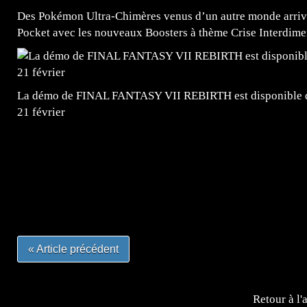
Des Pokémon Ultra-Chimères venus d’un autre monde arrive
Pocket avec les nouveaux Boosters à thème Crise Interdime
La démo de FINAL FANTASY VII REBIRTH est disponible dè
21 février
=Insta : @lyagamii = #jeuxvideo #jeuxvideos #mangafr
#mangafrance #dessinmanga #lecturemanga #animefrance
#mangalivre #dessinmanga #dansmamangatheque #lafrenc
#otakufr #dessinmanga #pokemonfrance #cosplayfrance 
« Article précédent
Retour à l'