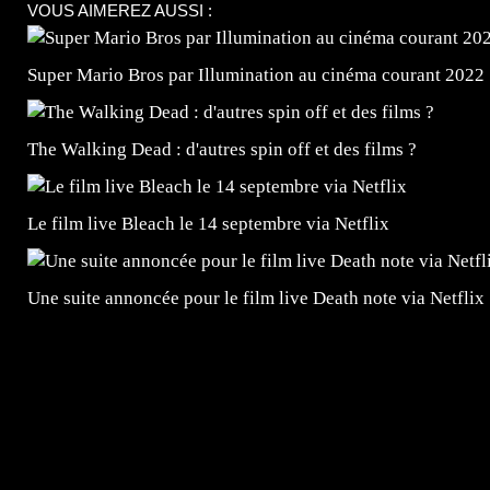
VOUS AIMEREZ AUSSI :
Super Mario Bros par Illumination au cinéma courant 2022 
The Walking Dead : d'autres spin off et des films ?
Le film live Bleach le 14 septembre via Netflix
Une suite annoncée pour le film live Death note via Netflix 
=Insta : @lyagamii = #jeuxvideo #jeuxvideos #mangafr
#mangafrance #dessinmanga #lecturemanga #animefrance
#mangalivre #dessinmanga #dansmamangatheque #lafrenc
#otakufr #dessinmanga #pokemonfrance #cosplayfrance 