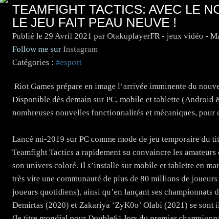
TEAMFIGHT TACTICS: AVEC LE 
LE JEU FAIT PEAU NEUVE !
Publié le
29 Avril 2021
par OtakuplayerFR - jeux vidéo - 
Follow me sur
Instagram
Catégories :
#esport
Riot Games prépare en image l’arrivée imminente du nouve
Disponible dès demain sur PC, mobile et tablette (Android 
nombreuses nouvelles fonctionnalités et mécaniques, pour de
Lancé mi-2019 sur PC comme mode de jeu temporaire du tit
Teamfight Tactics a rapidement su convaincre les amateurs d
son univers coloré. Il s’installe sur mobile et tablette en m
très vite une communauté de plus de 80 millions de joueurs 
joueurs quotidiens), ainsi qu’en lançant ses championnat
Demirtas (2020) et Zakariya ‘ZyK0o’ Olabi (2021) se sont il
(le titre mondial pour Double61 lors du premier championna