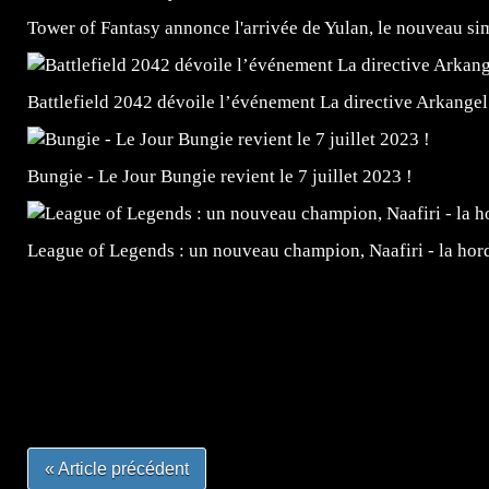
Tower of Fantasy annonce l'arrivée de Yulan, le nouveau
Battlefield 2042 dévoile l’événement La directive Arkangel
Bungie - Le Jour Bungie revient le 7 juillet 2023 !
League of Legends : un nouveau champion, Naafiri - la horde 
=Insta : @lyagamii = #jeuxvideo #jeuxvideos #mangafr
#mangafrance #dessinmanga #lecturemanga #animefrance
#mangalivre #dessinmanga #dansmamangatheque #lafrenc
#otakufr #dessinmanga #pokemonfrance #cosplayfrance 
« Article précédent