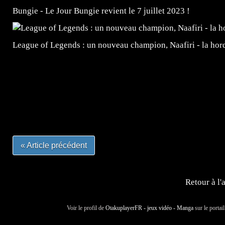
Bungie - Le Jour Bungie revient le 7 juillet 2023 !
League of Legends : un nouveau champion, Naafiri - la horde 
=Insta : @lyagamii = #jeuxvideo #jeuxvideos #mangafr
#mangafrance #dessinmanga #lecturemanga #animefrance
#mangalivre #dessinmanga #dansmamangatheque #lafrenc
#otakufr #dessinmanga #pokemonfrance #cosplayfrance 
« Article précédent
Retour à l'
Voir le profil de
OtakuplayerFR - jeux vidéo - Manga
sur le portai