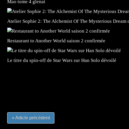
Mao tome 4 glenat
Atelier Sophie 2: The Alchemist Of The Mysterious Dream d
Restaurant to Another World saison 2 confirmée
Le titre du spin-off de Star Wars sur Han Solo dévoilé
=Insta : @lyagamii = #jeuxvideo #jeuxvideos #mangafr
#mangafrance #dessinmanga #lecturemanga #animefrance
#mangalivre #dessinmanga #dansmamangatheque #lafrenc
#otakufr #dessinmanga #pokemonfrance #cosplayfrance 
« Article précédent