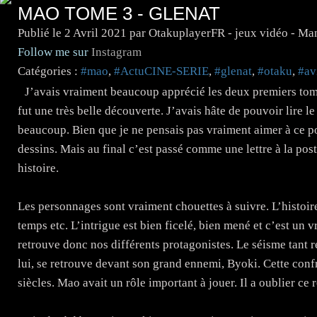
MAO TOME 3 - GLENAT
Publié le
2 Avril 2021
par OtakuplayerFR - jeux vidéo - Ma
Follow me sur
Instagram
Catégories :
#mao
,
#ActuCINE-SERIE
,
#glenat
,
#otaku
,
#av
J’avais vraiment beaucoup apprécié les deux premiers tomes 
fut une très belle découverte. J’avais hâte de pouvoir lire l
beaucoup. Bien que je ne pensais pas vraiment aimer à ce poi
dessins. Mais au final c’est passé comme une lettre à la po
histoire.
Les personnages sont vraiment chouettes à suivre. L’histoi
temps etc. L’intrigue est bien ficelé, bien mené et c’est un v
retrouve donc nos différents protagonistes. Le séisme tant r
lui, se retrouve devant son grand ennemi, Byoki. Cette conf
siècles. Mao avait un rôle important à jouer. Il a oublier ce 