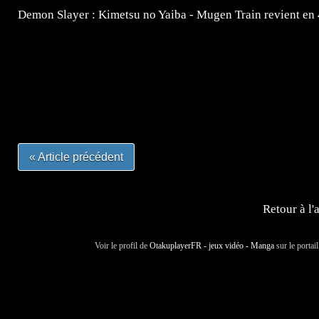
Demon Slayer : Kimetsu no Yaiba - Mugen Train revient en
=Insta : @lyagamii = #jeuxvideo #jeuxvideos #mangafr
#mangafrance #dessinmanga #lecturemanga #animefrance
#mangalivre #dessinmanga #dansmamangatheque #lafrenc
#otakufr #dessinmanga #pokemonfrance #cosplayfrance 
« Article précédent
Retour à l'
Voir le profil de
OtakuplayerFR - jeux vidéo - Manga
sur le portai