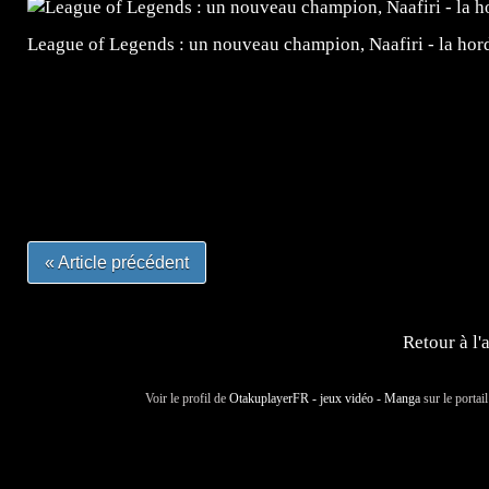
League of Legends : un nouveau champion, Naafiri - la horde 
=Insta : @lyagamii = #jeuxvideo #jeuxvideos #mangafr
#mangafrance #dessinmanga #lecturemanga #animefrance
#mangalivre #dessinmanga #dansmamangatheque #lafrenc
#otakufr #dessinmanga #pokemonfrance #cosplayfrance 
« Article précédent
Retour à l'
Voir le profil de
OtakuplayerFR - jeux vidéo - Manga
sur le portai