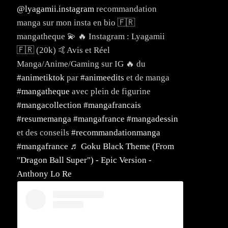
@lyagamii.instagram
recommandation
manga sur mon insta en bio 🇫🇷
mangatheque 💫 🔥 Instagram : Lyagamii
🇫🇷 (20k) 🤙Avis et Réel
Manga/Anime/Gaming sur IG 🔥 du
#animetiktok
par
#animeedits
et de manga
#mangatheque
avec plein de figurine
#mangacollection
#mangafrancais
#resumemanga
#mangafrance
#mangadessin
et des conseils
#recommandationmanga
#mangafrance
♬ Goku Black Theme (From
"Dragon Ball Super") - Epic Version -
Anthony Lo Re