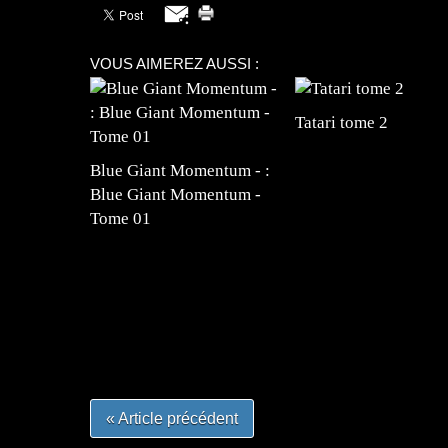
VOUS AIMEREZ AUSSI :
Tatari tome 2
Blue Giant Momentum - :
Blue Giant Momentum -
Tome 01
=Insta : @lyagamii = #jeuxvideo #jeuxvideos 
#mangafrance #dessinmanga #lecturemanga #ani
#mangalivre #dessinmanga #dansmamangatheque 
#otakufr #dessinmanga #pokemonfrance #cospla
« Article précédent