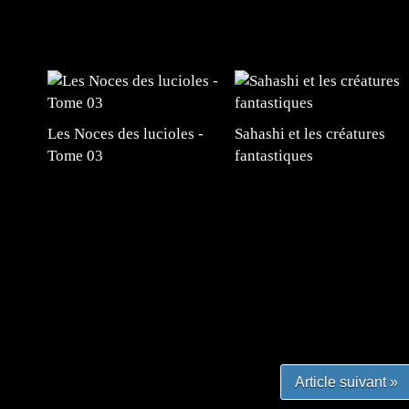
Les Noces des lucioles -
Sahashi et les créatures
Tome 03
fantastiques
#mangafr #mangafrance #animefrance #mangadessin
mefrance #mangatheque #figurinemanga #frenchgamer
#lafrenchgaming #mangafrance #mangafr #animefrance
yfrance #imagemanga
Article suivant »