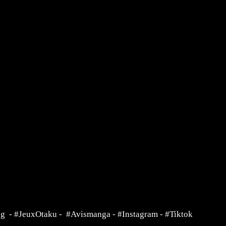
ng
-
#JeuxOtaku
-
#Avismanga
-
#Instagram
-
#Tiktok