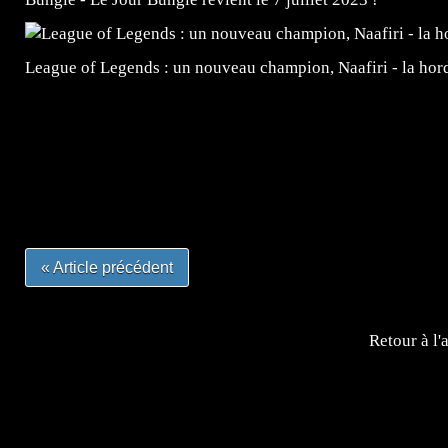
League of Legends : un nouveau champion, Naafiri - la horde 
=Insta : @lyagamii = #jeuxvideo #jeuxvideos #mangafr
#mangafrance #dessinmanga #lecturemanga #animefrance
#mangalivre #dessinmanga #dansmamangatheque #lafrenc
#otakufr #dessinmanga #pokemonfrance #cosplayfrance 
« Article précédent
Retour à l'