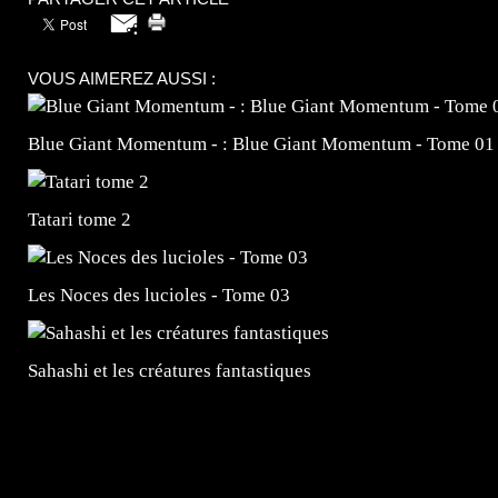
VOUS AIMEREZ AUSSI :
Blue Giant Momentum - : Blue Giant Momentum - Tome 01
Tatari tome 2
Les Noces des lucioles - Tome 03
Sahashi et les créatures fantastiques
=Insta : @lyagamii = #jeuxvideo #jeuxvideos #mangafr
#mangafrance #dessinmanga #lecturemanga #animefrance
#mangalivre #dessinmanga #dansmamangatheque #lafrenc