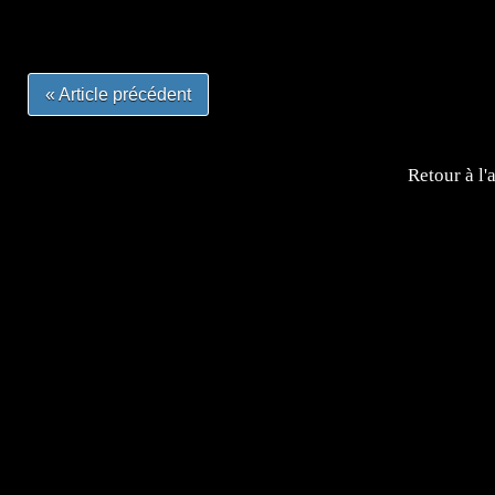
#otakufr #dessinmanga #pokemonfrance #cosplayfrance 
« Article précédent
Retour à l'