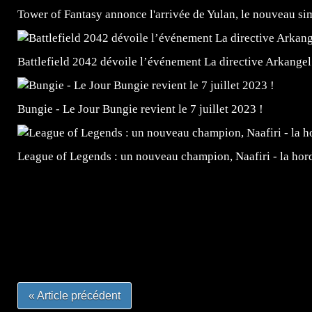
Tower of Fantasy annonce l'arrivée de Yulan, le nouveau
Battlefield 2042 dévoile l’événement La directive Arkangel
Bungie - Le Jour Bungie revient le 7 juillet 2023 !
League of Legends : un nouveau champion, Naafiri - la horde 
=Insta : @lyagamii = #jeuxvideo #jeuxvideos #mangafr
#mangafrance #dessinmanga #lecturemanga #animefrance
#mangalivre #dessinmanga #dansmamangatheque #lafrenc
#otakufr #dessinmanga #pokemonfrance #cosplayfrance 
« Article précédent