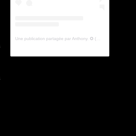
Une publication partagée par Anthony. ✪ (@lyagamii)
i