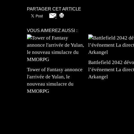
PARTAGER CET ARTICLE
VOUS AIMEREZ AUSSI :
Battlefield 2042 dévo
Tower of Fantasy annonce
l’événement La direc
l'arrivée de Yulan, le
Arkangel
nouveau simulacre du
MMORPG
=Insta : @lyagamii = #jeuxvideo #jeuxvideos 
#mangafrance #dessinmanga #lecturemanga #ani
#mangalivre #dessinmanga #dansmamangatheque 
#otakufr #dessinmanga #pokemonfrance #cospla