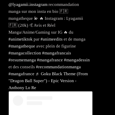
@lyagamii.instagram
recommandation
manga sur mon insta en bio 🇫🇷
mangatheque 💫 🔥 Instagram : Lyagamii
🇫🇷 (20k) 🤙Avis et Réel
Manga/Anime/Gaming sur IG 🔥 du
#animetiktok
par
#animeedits
et de manga
#mangatheque
avec plein de figurine
#mangacollection
#mangafrancais
#resumemanga
#mangafrance
#mangadessin
et des conseils
#recommandationmanga
#mangafrance
♬ Goku Black Theme (From
"Dragon Ball Super") - Epic Version -
e
Anthony Lo Re
i