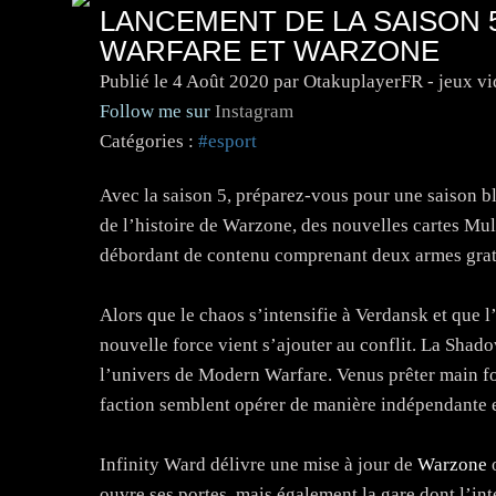
LANCEMENT DE LA SAISON 
WARFARE ET WARZONE
Publié le
4 Août 2020
par OtakuplayerFR - jeux v
Follow me sur
Instagram
Catégories :
#esport
Avec la saison 5, préparez-vous pour une saison bl
de l’histoire de Warzone, des nouvelles cartes Mu
débordant de contenu comprenant deux armes gratu
Alors que le chaos s’intensifie à Verdansk et que l
nouvelle force vient s’ajouter au conflit. La Sha
l’univers de Modern Warfare. Venus prêter main for
faction semblent opérer de manière indépendante et
Infinity Ward délivre une mise à jour de
Warzone
o
ouvre ses portes, mais également la gare dont l’in