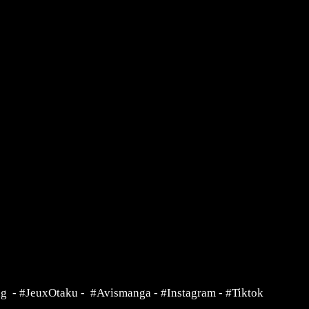
ng
-
#JeuxOtaku
-
#Avismanga
-
#Instagram
-
#Tiktok