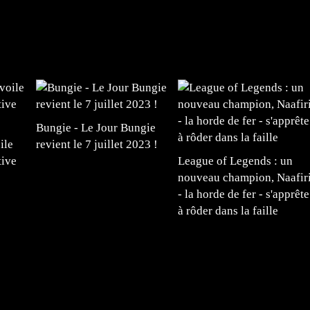
Bungie - Le Jour Bungie
ile
revient le 7 juillet 2023 !
tive
League of Legends : un
nouveau champion, Naafir
- la horde de fer - s'apprête
à rôder dans la faille
#mangafr #mangafrance #animefrance #mangadessin
mefrance #mangatheque #figurinemanga #frenchgamer
#lafrenchgaming #mangafrance #mangafr #animefrance
yfrance #imagemanga