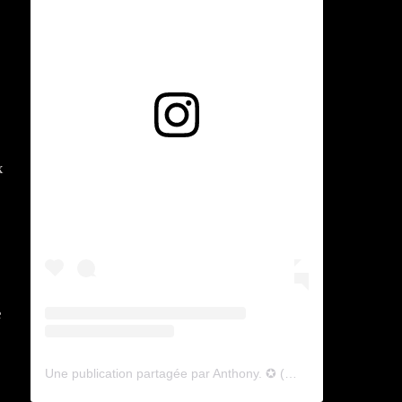
Voir cette publication sur Instagram
x
e
Une publication partagée par Anthony. ✪ (@lyagamii)