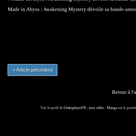
Made in Abyss : Awakening Mystery dévoile sa bande-ann
=Insta : @lyagamii = #jeuxvideo #jeuxvideos #mangafr
#mangafrance #dessinmanga #lecturemanga #animefrance
#mangalivre #dessinmanga #dansmamangatheque #lafrenc
#otakufr #dessinmanga #pokemonfrance #cosplayfrance 
« Article précédent
Retour à l'
Voir le profil de
OtakuplayerFR - jeux vidéo - Manga
sur le portai