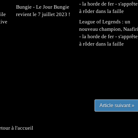
Bungie - Le Jour Bungie
ile
revient le 7 juillet 2023 !
tive
League of Legends : un
nouveau champion, Naafir
- la horde de fer - s'apprête
à rôder dans la faille
#mangafr #mangafrance #animefrance #mangadessin
mefrance #mangatheque #figurinemanga #frenchgamer
#lafrenchgaming #mangafrance #mangafr #animefrance
yfrance #imagemanga
Article suivant »
tour à l'accueil