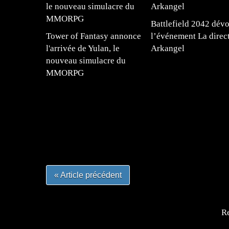
Battlefield 2042 dévo
Tower of Fantasy annonce
l’événement La direc
l'arrivée de Yulan, le
Arkangel
nouveau simulacre du
MMORPG
=Insta : @lyagamii = #jeuxvideo #jeuxvideos 
#mangafrance #dessinmanga #lecturemanga #ani
#mangalivre #dessinmanga #dansmamangatheque 
#otakufr #dessinmanga #pokemonfrance #cospla
« Article précédent
Re