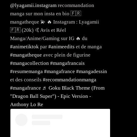
@lyagamii.instagram
recommandation
manga sur mon insta en bio 🇫🇷
mangatheque 💫 🔥 Instagram : Lyagamii
🇫🇷 (20k) 🤙Avis et Réel
Manga/Anime/Gaming sur IG 🔥 du
#animetiktok
par
#animeedits
et de manga
#mangatheque
avec plein de figurine
#mangacollection
#mangafrancais
#resumemanga
#mangafrance
#mangadessin
et des conseils
#recommandationmanga
#mangafrance
♬ Goku Black Theme (From
"Dragon Ball Super") - Epic Version -
Anthony Lo Re