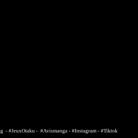
ng
-
#JeuxOtaku
-
#Avismanga
-
#Instagram
-
#Tiktok