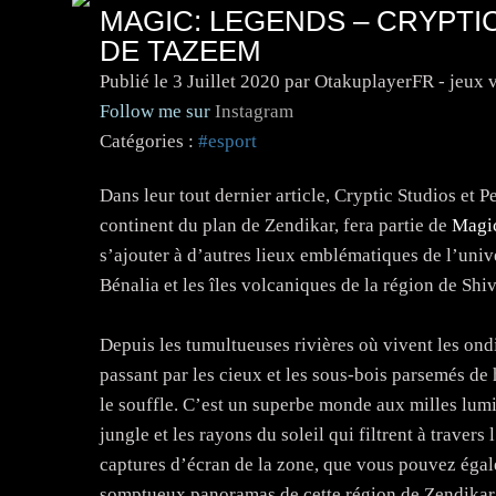
MAGIC: LEGENDS – CRYPTI
DE TAZEEM
Publié le
3 Juillet 2020
par OtakuplayerFR - jeux 
Follow me sur
Instagram
Catégories :
#esport
Dans leur tout dernier article, Cryptic Studios et
continent du plan de Zendikar, fera partie de
Magi
s’ajouter à d’autres lieux emblématiques de l’univ
Bénalia et les îles volcaniques de la région de Shi
Depuis les tumultueuses rivières où vivent les ondi
passant par les cieux et les sous-bois parsemés d
le souffle. C’est un superbe monde aux milles lumi
jungle et les rayons du soleil qui filtrent à trave
captures d’écran de la zone, que vous pouvez égale
somptueux panoramas de cette région de Zendikar