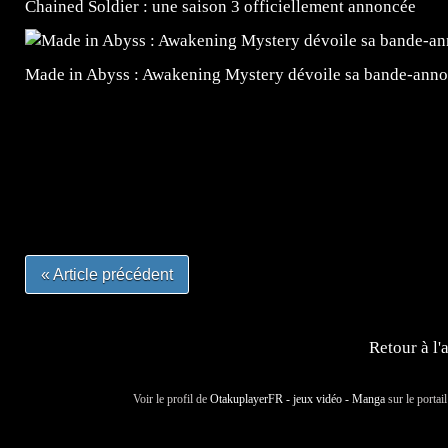
Chained Soldier : une saison 3 officiellement annoncée
Made in Abyss : Awakening Mystery dévoile sa bande-ann
=Insta : @lyagamii = #jeuxvideo #jeuxvideos #mangafr
#mangafrance #dessinmanga #lecturemanga #animefrance
#mangalivre #dessinmanga #dansmamangatheque #lafrenc
#otakufr #dessinmanga #pokemonfrance #cosplayfrance 
« Article précédent
Retour à l'
Voir le profil de
OtakuplayerFR - jeux vidéo - Manga
sur le portai