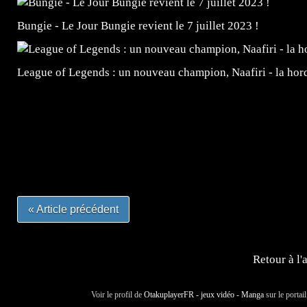
Bungie - Le Jour Bungie revient le 7 juillet 2023 !
League of Legends : un nouveau champion, Naafiri - la horde 
=Insta : @lyagamii = #jeuxvideo #jeuxvideos #mangafr
#mangafrance #dessinmanga #lecturemanga #animefrance
#mangalivre #dessinmanga #dansmamangatheque #lafrenc
#otakufr #dessinmanga #pokemonfrance #cosplayfrance 
« Article précédent
Retour à l'
Voir le profil de
OtakuplayerFR - jeux vidéo - Manga
sur le portai